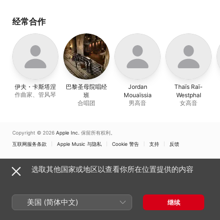
经常合作
伊夫・卡斯塔涅
巴黎圣母院唱经
Jordan
Thaïs Raï-
作曲家、管风琴
班
Mouaïssia
Westphal
合唱团
男高音
女高音
Copyright © 2026
Apple Inc.
保留所有权利。
互联网服务条款
Apple Music 与隐私
Cookie 警告
支持
反馈
选取其他国家或地区以查看你所在位置提供的内容
美国 (简体中文)
继续