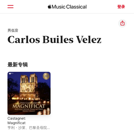
登录
主页
男低音
Carlos Builes Velez
浏览
搜索
最新专辑
Castagnet:
Magnificat
亨利・沙莱
、
巴黎圣母院唱
经班