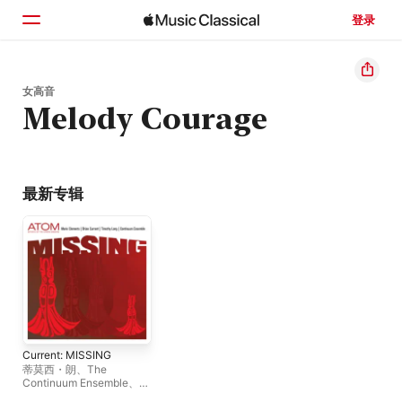
登录
主页
女高音
Melody Courage
浏览
搜索
最新专辑
Current: MISSING
蒂莫西・朗
、
The
Continuum Ensemble
、
ATOM (Artists of the