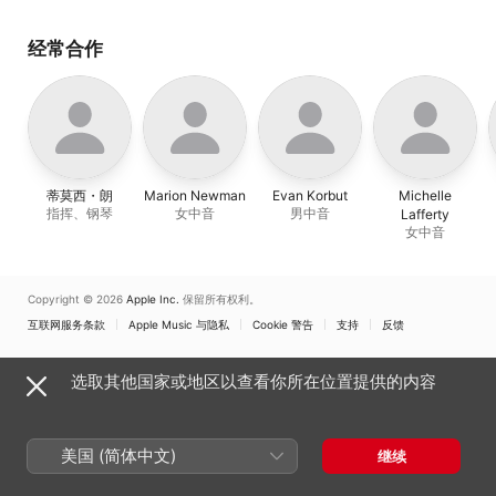
Opera MISSING)
经常合作
蒂莫西・朗
Marion Newman
Evan Korbut
Michelle
指挥、钢琴
女中音
男中音
Lafferty
女中音
Copyright © 2026
Apple Inc.
保留所有权利。
互联网服务条款
Apple Music 与隐私
Cookie 警告
支持
反馈
选取其他国家或地区以查看你所在位置提供的内容
美国 (简体中文)
继续