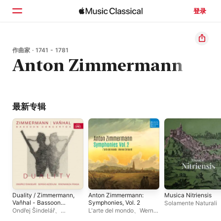
登录
主页
作曲家 · 1741 - 1781
Anton Zimmermann
浏览
搜索
最新专辑
Duality / Zimmermann,
Anton Zimmermann:
Musica Nitriensis
Vaňhal - Bassoon
Symphonies, Vol. 2
Solamente Naturali
Concertos
Ondřej Šindelář
、
L'arte del mondo
、
Werner
Risonanza Praga
、
塞尔吉
Ehrhardt