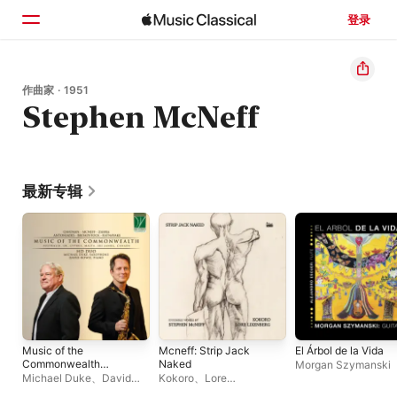
登录
主页
作曲家 · 1951
Stephen McNeff
浏览
搜索
最新专辑
Music of the
Mcneff: Strip Jack
El Árbol de la Vida
Commonwealth
Naked
Morgan Szymanski
(Australia, Uk, Cyprus,
Michael Duke
、
David
Kokoro
、
Lore
Malta, Sri Lanka,
Howie
Lixenberg
、
Mark