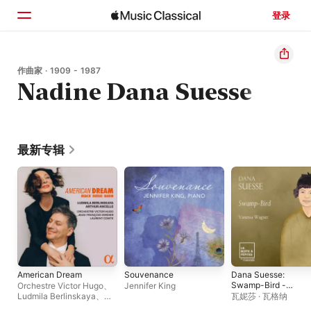
登录
主页
作曲家 · 1909 - 1987
Nadine Dana Suesse
浏览
搜索
最新专辑
American Dream
Souvenance
Dana Suesse:
Swamp-Bird -
Orchestre Victor Hugo
、
Jennifer King
Single
Ludmila Berlinskaya
、
瓦妮莎 · 瓦格纳
Jean-François Verdier
、