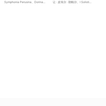
Concerto in G Major -
Symphonia Perusina
、
Dorina
让 · 皮埃尔 · 朗帕尔
、
I Solisti
Aqu
Cecere: Mandolin Concerto
Frati
Veneti Chamber Orchestra
、
克劳
in A Major - Paisiello:
迪奥 · 西蒙内
Mandolin Concerto in E-Flat
Major