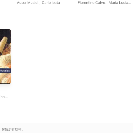
Auser Musici
、
Carlo Ipata
Florentino Calvo
、
Maria Lucia
Barros
ina
o
at
.
保留所有权利。