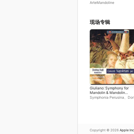
ArteMandoline
现场专辑
Giuliano: Symphony for
Mandolin & Mandolin
Concerto in G Major -
Symphonia Perusina
、
Dor
Cecere: Mandolin Concert
Frati
in A Major - Paisiello:
Mandolin Concerto in E-Fl
Major
Copyright © 2026
Apple Inc