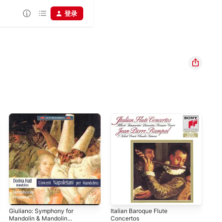
登录
Giuliano: Symphony for
Italian Baroque Flute
Ita
Mandolin & Mandolin
Concertos
Vit