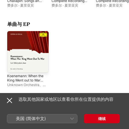
Chaliapin: Songs and
Complete Recordings
Complete Recording
Romances, Vol. 2
1907-1936 Volume 9.
Volume 6
费多尔 · 夏里亚宾
费多尔 · 夏里亚宾
费多尔 · 夏里亚宾
British and American
Recordings
单曲与 EP
Koenemann: When the
King Went out to War
(Sung in Russian) -
Unknown Orchestra
、
Single
Lew Sibirjakow
选取其他国家或地区以查看你所在位置提供的内容
Copyright © 2026
Apple Inc.
保留所有权利。
互联网服务条款
Apple Music 与隐私
Cookie 警告
支持
反馈
美国 (简体中文)
继续