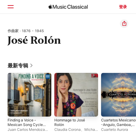
登录
主页
作曲家 · 1876 - 1945
José Rolón
浏览
搜索
最新专辑
Finding a Voice -
Hommage to José
Cuartetos Mexicano
Mexican Song Cycles
Rolón
-Angulo, Gamboa,
After 1920
Rolón-
Juan Carlos Mendoza
、
Claudia Corona
、
Michael
Cuarteto Aurora
Jessica Monnier
Dinnebier
、
Sylvie