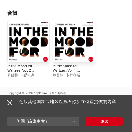
Altenburger
、
Walter-
Michael Vollhardt
合辑
In the Mood for
In the Mood for
Waltzes, Vol. 2:
Waltzes, Vol. 1:
Schubert, Liszt, Grieg,
Chopin, Brahms,
希普林 · 卡萨利斯
希普林 · 卡萨利斯
Rolón, Poulenc,
Delibes,
Khachaturian...
Rachmaninoff,
(Classical Piano
Shostakovich,
Hits)
Katsaris... (Classical
Copyright © 2026
Apple Inc.
保留所有权利。
Piano Hits)
互联网服务条款
Apple Music 与隐私
Cookie 警告
支持
反馈
选取其他国家或地区以查看你所在位置提供的内容
美国 (简体中文)
继续