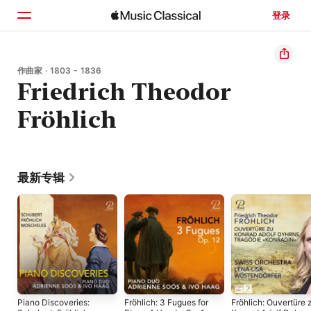
登录
主页
作曲家 · 1803 - 1836
Friedrich Theodor
浏览
Fröhlich
搜索
最新专辑
Piano Discoveries:
Fröhlich: 3 Fugues for
Fröhlich: Ouvertüre 