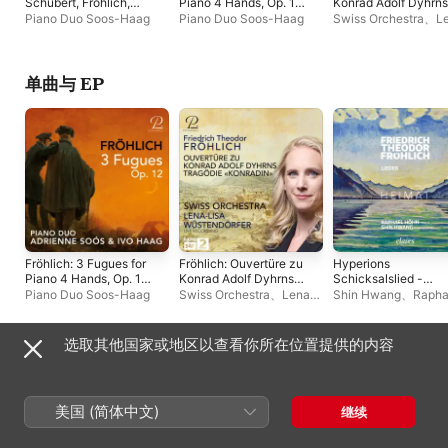
Schubert, Fröhlich,
Piano 4 Hands, Op. 12
Konrad Adolf Dyhrns
Moscheles
- Single
Tragödie "Konradin"
Piano Duo Soos-Haag
Piano Duo Soos-Haag
Swiss Orchestra
、
L
(Live at Tonhalle
Lisa Wüstendörfer
Zürich, November
2024) - Single
单曲与 EP
Fröhlich: 3 Fugues for
Fröhlich: Ouvertüre zu
Hyperions
Piano 4 Hands, Op. 12
Konrad Adolf Dyhrns
Schicksalslied -
- Single
Tragödie "Konradin"
Single
Piano Duo Soos-Haag
Swiss Orchestra
、
Lena-
Shin Hwang
、
Rapha
(Live at Tonhalle
Lisa Wüstendörfer
Höhn
Zürich, November
2024) - Single
选取其他国家或地区以查看你所在位置提供的内容
合辑
美国 (简体中文)
继续