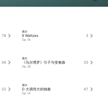
索尔
索
78
6 Waltzes
3
C
Op. 18
Op
索尔
索
36
《马尔博罗》引子与变奏曲
35
六
Op. 28
Op
索尔
索
32
D 大调伟大的独奏
47
C
Op. 14
Op