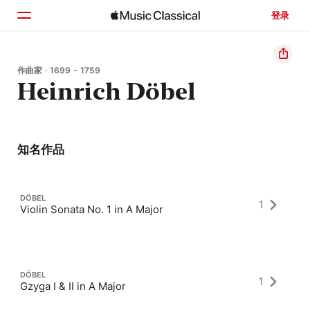
登录
主页
作曲家 · 1699 - 1759
Heinrich Döbel
浏览
搜索
知名作品
DÖBEL
1
Violin Sonata No. 1 in A Major
DÖBEL
1
Gzyga I & II in A Major