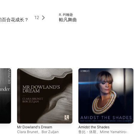
R. 约翰逊
12
的百合花成长？
帕凡舞曲
Mr Dowland's Dream
Amidst the Shades
Clara Brunet
、
Bor Zuljan
鲁比・休斯
、
Mime Yamahiro-