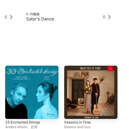
R. 约翰逊
R.
6
6
Satyr's Dance
来
33 Enchanted Strings
Seasons in Time
Eng
Fa
Anders Miolin
、
吉炜
Eleanor and Gus