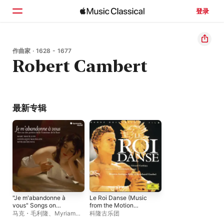
登录
主页
作曲家 · 1628 - 1677
Robert Cambert
浏览
搜索
最新专辑
"Je m'abandonne à
Le Roi Danse (Music
vous" Songs on
from the Motion
Poems by Henriette
Picture)
马克・毛利隆
、
Myriam
科隆古乐团
de Coligny, Comtesse
Rignol
、
Angélique