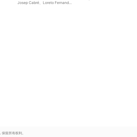
Josep Cabré
、
Loreto Fernandez
Imaz
、
Capilla Penaflorida
.
保留所有权利。