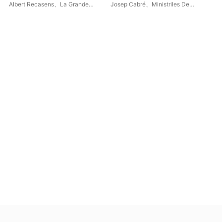
Albert Recasens
、
La Grande
Josep Cabré
、
Ministriles De
Chapelle
、
Schola Antiqua
、
Marsias
、
Capilla Penaflorida
Juan Carlos Asensio