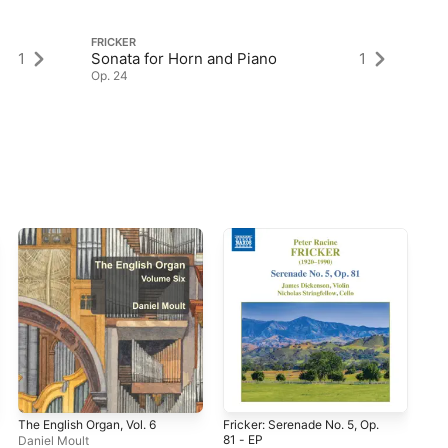
FRICKER
FR
1
Sonata for Horn and Piano
1
Vi
Op. 24
Op
The English Organ, Vol. 6
Fricker: Serenade No. 5, Op.
Vio
81 - EP
Vau
Daniel Moult