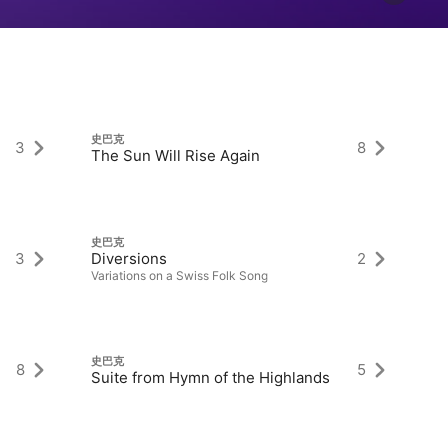
史巴克
史
3
8
The Sun Will Rise Again
Or
史巴克
史
3
Diversions
2
Ha
Variations on a Swiss Folk Song
史巴克
史
8
5
Suite from Hymn of the Highlands
庆