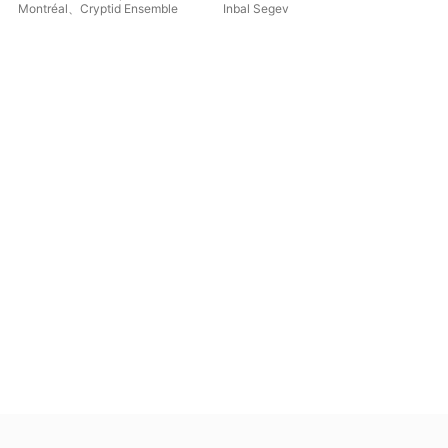
Montréal
、
Cryptid Ensemble
Inbal Segev