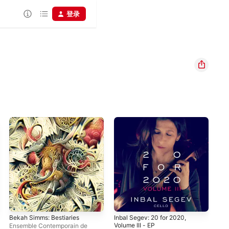
登录
Bekah Simms: Bestiaries
Inbal Segev: 20 for 2020,
For
Volume III - EP
Ensemble Contemporain de
Kiv