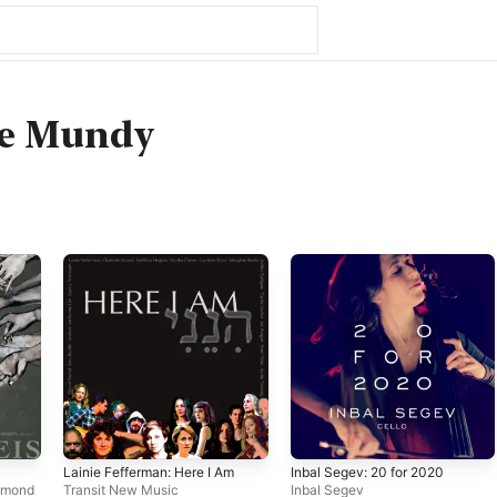
te Mundy
Lainie Fefferman: Here I Am
Inbal Segev: 20 for 2020
ymond
Transit New Music
Inbal Segev