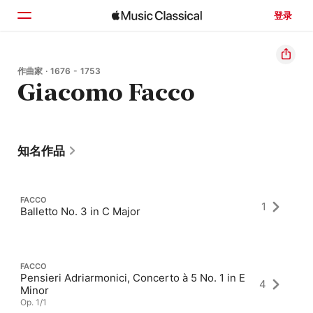
登录
主页
作曲家 · 1676 - 1753
Giacomo Facco
浏览
搜索
知名作品
FACCO
1
Balletto No. 3 in C Major
FACCO
Pensieri Adriarmonici, Concerto à 5 No. 1 in E
4
Minor
Op. 1/1