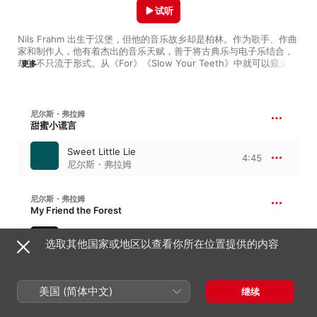
试听
Nils Frahm 出生于汉堡，但他的音乐故乡却是柏林。作为歌手、作曲
家和制作人，他有着杰出的音乐天赋，善于将古典乐与电子乐结合，
却并不只流于形式。从《For》《Slow Your Teeth》中就可以窥见他
更多
对这两种音乐精髓的把握，优美和叛逆，沉着和灵动，成功带来了无
限惊喜。作为前卫艺术家，他不会因循传统，无论是三脚架钢琴还是
立式钢琴，甚至电子键盘和模拟合成器，他都能跳出固有的框架，找
到它们的妙用。专辑《The Bells》中的乐曲充满古典韵味，仿若出自
尼尔斯・弗拉姆
柏林古老教堂的管风琴，悠长中又带有 Frahm 指尖跃动的生机。
甜蜜小谎言
Sweet Little Lie
4:45
尼尔斯・弗拉姆
尼尔斯・弗拉姆
My Friend the Forest
My Friend the Forest
选取其他国家或地区以查看你所在位置提供的内容
5:16
尼尔斯・弗拉姆
尼尔斯・弗拉姆
美国 (简体中文)
继续
Nils Frahm - Them, (Solo Piano Edit Exclusive Version)