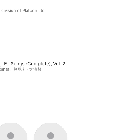
 division of Platoon Ltd
g, E.: Songs (Complete), Vol. 2
Ranta
、
莫尼卡 · 戈洛普