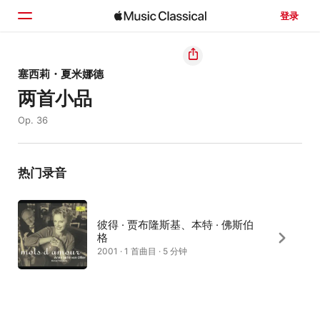
登录
主页
塞西莉・夏米娜德
两首小品
浏览
Op. 36
搜索
热门录音
彼得 · 贾布隆斯基、本特 · 佛斯伯
格
2001 · 1 首曲目 · 5 分钟