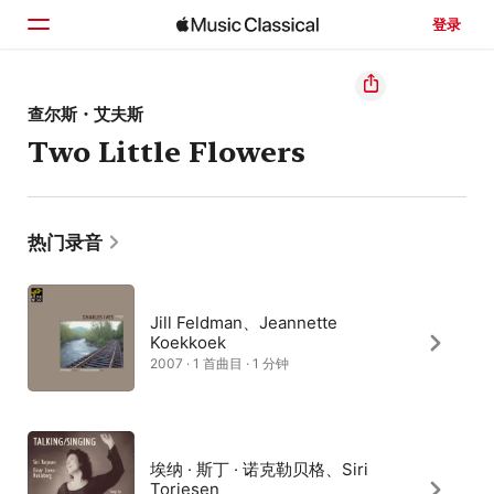
登录
主页
查尔斯・艾夫斯
Two Little Flowers
浏览
搜索
热门录音
Jill Feldman、Jeannette
Koekkoek
2007 · 1 首曲目 · 1 分钟
埃纳 · 斯丁 · 诺克勒贝格、Siri
Torjesen