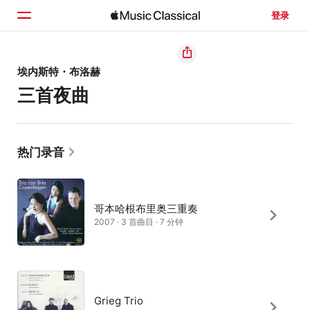
登录
主页
埃内斯特・布洛赫
三首夜曲
浏览
搜索
热门录音
哥本哈根布里奥三重奏
2007 · 3 首曲目 · 7 分钟
Grieg Trio