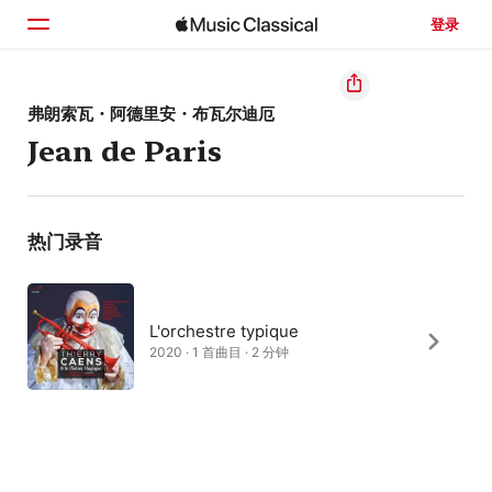
登录
主页
弗朗索瓦・阿德里安・布瓦尔迪厄
Jean de Paris
浏览
搜索
热门录音
L'orchestre typique
2020 · 1 首曲目 · 2 分钟