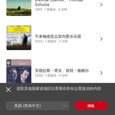
Schulze
1993 · 1 首曲目 · 3 分钟
不来梅德意志室内爱乐乐团
2023 · 1 首曲目 · 3 分钟
安德拉斯・席夫、彼得・施赖尔
2006 · 1 首曲目 · 4 分钟
选取其他国家或地区以查看你所在位置提供的内容
卡尔 · 恩格尔、赫尔曼 · 佩雷
美国 (简体中文)
继续
1965 · 1 首曲目 · 4 分钟