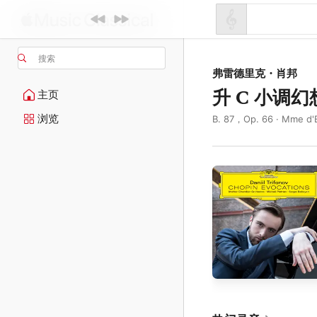
搜索
弗雷德里克・肖邦
升 C 小调
主页
浏览
B. 87，Op. 66 · Mme d'