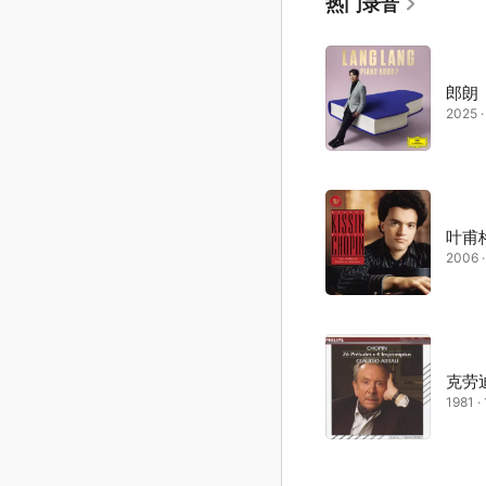
热门录音
郎朗
2025 
叶甫
2006 
克劳
1981 