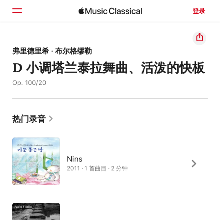
登录
主页
弗里德里希 · 布尔格缪勒
D 小调塔兰泰拉舞曲、活泼的快板
浏览
Op. 100/20
搜索
热门录音
Nins
2011 · 1 首曲目 · 2 分钟