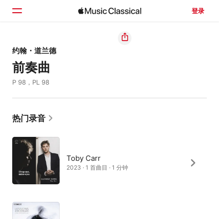
登录
主页
约翰・道兰德
前奏曲
浏览
P 98，PL 98
搜索
热门录音
Toby Carr
2023 · 1 首曲目 · 1 分钟