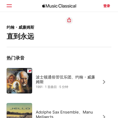
登录
主页
约翰・威廉姆斯
直到永远
浏览
搜索
热门录音
波士顿通俗管弦乐团、约翰・威廉
姆斯
1991 · 1 首曲目 · 5 分钟
Adolphe Sax Ensemble、Manu
Mellaerts