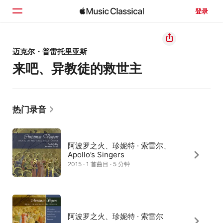
登录
主页
迈克尔・普雷托里亚斯
来吧、异教徒的救世主
浏览
搜索
热门录音
阿波罗之火、珍妮特 · 索雷尔、
Apollo’s Singers
2015 · 1 首曲目 · 5 分钟
阿波罗之火、珍妮特 · 索雷尔