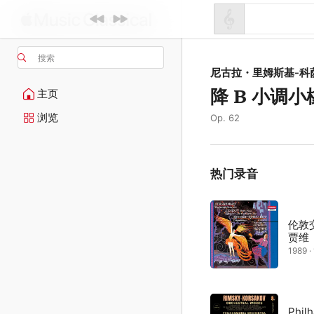
搜索
尼古拉・里姆斯基-科
降 B 小调
主页
浏览
Op. 62
热门录音
伦敦
贾维
1989 
Phil