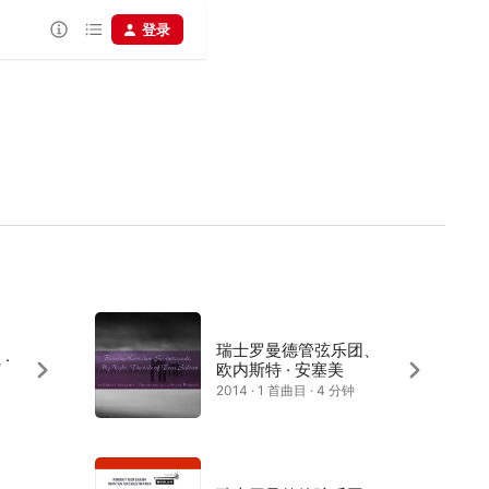
登录
瑞士罗曼德管弦乐团、
·
欧内斯特 · 安塞美
2014 · 1 首曲目 · 4 分钟