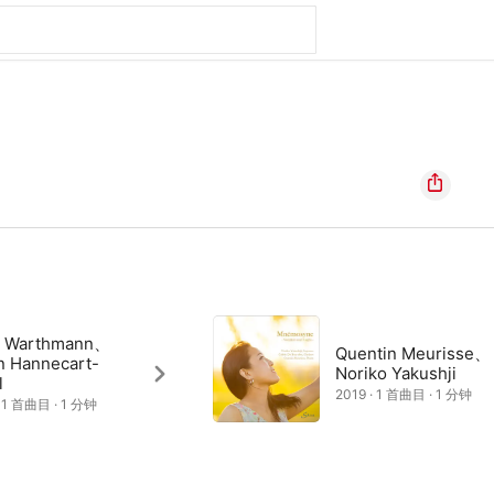
 Warthmann、
Quentin Meurisse、
n Hannecart-
Noriko Yakushji
l
2019 · 1 首曲目 · 1 分钟
· 1 首曲目 · 1 分钟