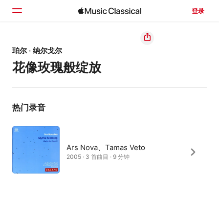
登录
主页
珀尔 · 纳尔戈尔
花像玫瑰般绽放
浏览
搜索
热门录音
Ars Nova、Tamas Veto
2005 · 3 首曲目 · 9 分钟