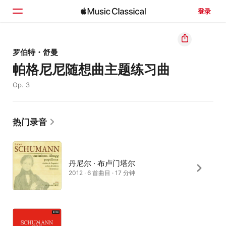
登录
主页
罗伯特・舒曼
帕格尼尼随想曲主题练习曲
浏览
Op. 3
搜索
热门录音
丹尼尔 · 布卢门塔尔
2012 · 6 首曲目 · 17 分钟