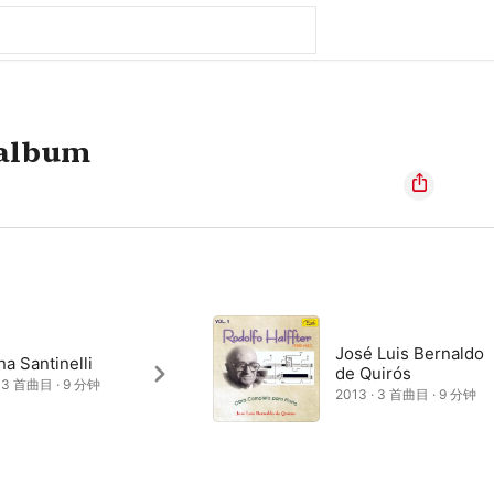
 album
José Luis Bernaldo
na Santinelli
de Quirós
· 3 首曲目 · 9 分钟
2013 · 3 首曲目 · 9 分钟