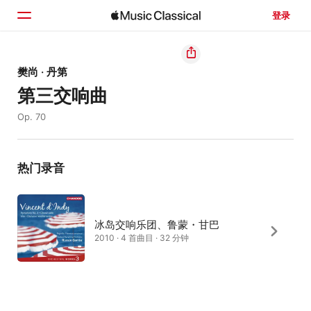
登录
主页
樊尚 · 丹第
第三交响曲
浏览
Op. 70
搜索
热门录音
冰岛交响乐团、鲁蒙・甘巴
2010 · 4 首曲目 · 32 分钟