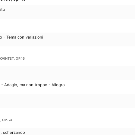
ato
io - Tema con variazioni
KVINTET, OP.16
 - Adagio, ma non troppo - Allegro
 OP. 74
o, scherzando