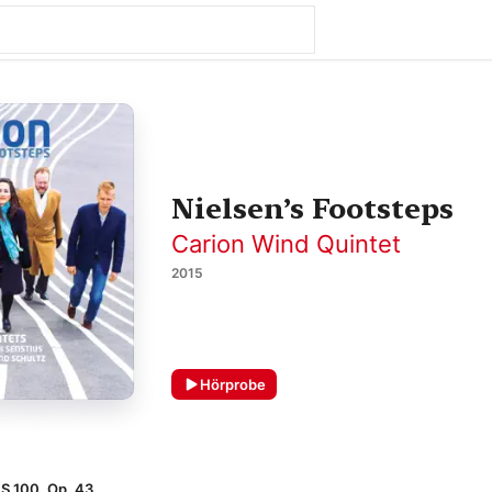
Nielsen’s Footsteps
Carion Wind Quintet
2015
Hörprobe
FS 100, Op. 43