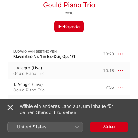
Gould Piano Trio
2016
Hörprobe
LUDWIG VAN BEETHOVEN
30:28
Klaviertrio Nr. 1 in Es-Dur, Op. 1/1
I. Allegro (Live)
10:15
Gould Piano Trio
II. Adagio (Live)
7:35
Gould Piano Trio
III. Scherzo. Allegro assai (Live)
4:55
Wähle ein anderes Land aus, um Inhalte für
Gould Piano Trio
deinen Standort zu sehen
IV. Finale. Presto (Live)
7:42
Gould Piano Trio
United States
Weiter