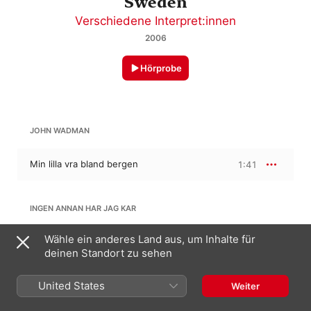
Sweden
Verschiedene Interpret:innen
2006
Hörprobe
JOHN WADMAN
Min lilla vra bland bergen
1:41
INGEN ANNAN HAR JAG KAR
Wähle ein anderes Land aus, um Inhalte für
Ingen annan har jag kar
2:08
deinen Standort zu sehen
United States
Weiter
RE'N I HARVET