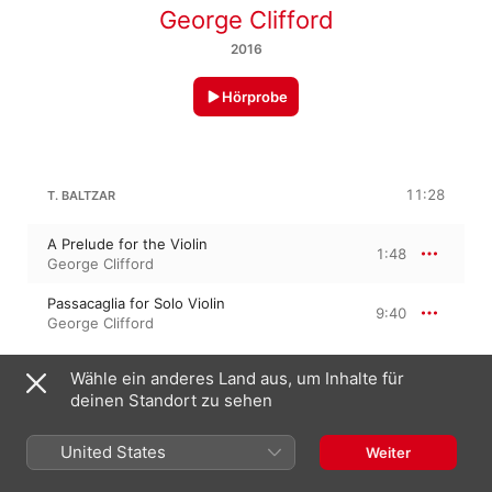
George Clifford
2016
Hörprobe
11:28
T. BALTZAR
A Prelude for the Violin
1:48
George Clifford
Passacaglia for Solo Violin
9:40
George Clifford
Wähle ein anderes Land aus, um Inhalte für
T. BALTZAR: PARTITA NO 1 IN A MINOR
deinen Standort zu sehen
Allemande Courante Sarabande Gigue
9:42
United States
Weiter
George Clifford