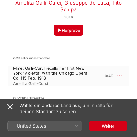
Amelita Galli-Curci
,
Giuseppe de Luca
,
Tito
Schipa
2016
Hörprobe
AMELITA GALLI-CURCI
Mme. Galli-Curcl recalls her first New
York “Violetta” with the Chicago Opera
0:49
Co. (15 Feb. 1918
Amelita Galli-Curci
G. VERDI: TRAVIITA
Wähle ein anderes Land aus, um Inhalte für
deinen Standort zu sehen
Un ai felice - 17 September 1924
3:12
Amelita Galli-Curci
,
Tito Schipa
United States
Weiter
22:01
G. VERDI: TRAVIATA