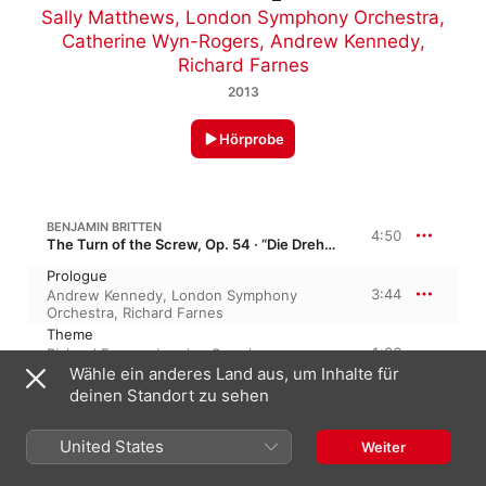
Sally Matthews
,
London Symphony Orchestra
,
Catherine Wyn-Rogers
,
Andrew Kennedy
,
Richard Farnes
2013
Hörprobe
BENJAMIN BRITTEN
4:50
The Turn of the Screw, Op. 54 · “Die Drehung der Schraube”
Prologue
3:44
Andrew Kennedy
,
London Symphony
Orchestra
,
Richard Farnes
Theme
1:06
Richard Farnes
,
London Symphony
Orchestra
,
Andrew Kennedy
Wähle ein anderes Land aus, um Inhalte für
deinen Standort zu sehen
BENJAMIN BRITTEN
Billy Budd, Op. 50
United States
Weiter
"The Journey"
2:26
Sally Matthews
,
Richard Farnes
,
London