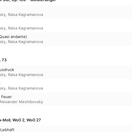
sky
,
Raisa Kagramanova
sky
,
Raisa Kagramanova
 (Quasi andante)
sky
,
Raisa Kagramanova
. 73
Ausdruck
sky
,
Raisa Kagramanova
t
sky
,
Raisa Kagramanova
t Feuer
Alexander Meshibovsky
n a-Moll, WoO 2, WoO 27
 Lebhaft