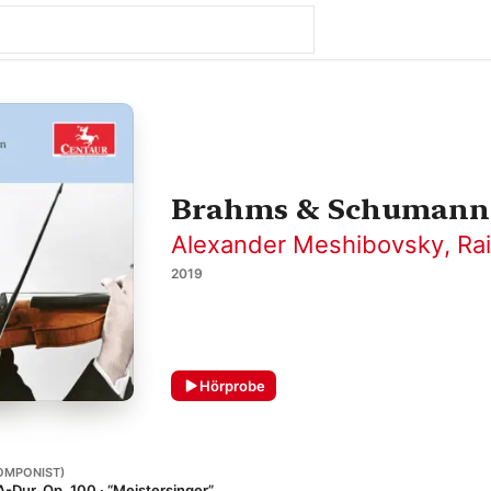
Brahms & Schumann: 
Alexander Meshibovsky
,
Ra
2019
Hörprobe
OMPONIST)
 A-Dur, Op. 100 · “Meistersinger”