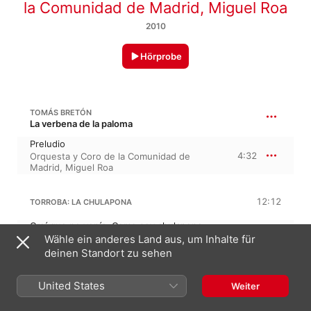
la Comunidad de Madrid
,
Miguel Roa
2010
Hörprobe
TOMÁS BRETÓN
La verbena de la paloma
Preludio
4:32
Orquesta y Coro de la Comunidad de
Madrid
,
Miguel Roa
12:12
TORROBA: LA CHULAPONA
Creí que no venía. Como soy chulapona
Wähle ein anderes Land aus, um Inhalte für
Coro Femenino de la Comunidad de
3:18
Madrid
,
Amparo Navarro
,
Orquesta y
deinen Standort zu sehen
Coro de la Comunidad de Madrid
,
Miguel
Roa
Ese pañuelito blanco
United States
Weiter
Amparo Navarro
,
Miguel Roa
,
Orquesta y
4:12
Coro de la Comunidad de Madrid
,
Plácido