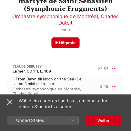
martyre de Saint Sébastien
(Symphonic Fragments)
Orchestre symphonique de Montréal
,
Charles
Dutoit
1989
Hörprobe
CLAUDE DEBUSSY
22:57
La mer, CD 111, L. 109
I. From Dawn till Noon on the Sea (De
l'aube à midi sur la mer)
8:48
Orchestre symphonique de Montréal
,
Charles Dutoit
II. Play of the Waves (Jeux de vagues)
Wähle ein anderes Land aus, um Inhalte für
6:11
Orchestre symphonique de Montréal
,
deinen Standort zu sehen
Charles Dutoit
III. Dialogue of the Wind and the Sea
(Dialogue du vent et de la mer)
United States
Weiter
7:57
Orchestre symphonique de Montréal
,
Charles Dutoit