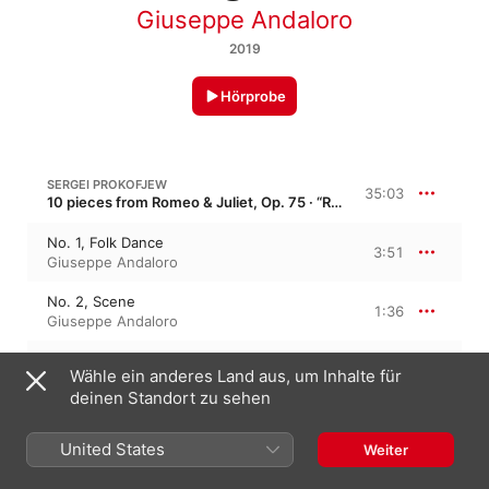
Giuseppe Andaloro
2019
Hörprobe
SERGEI PROKOFJEW
35:03
10 pieces from Romeo & Juliet, Op. 75 · “Romeo und Julia, 10 Stücke für Klavier”
No. 1, Folk Dance
3:51
Giuseppe Andaloro
No. 2, Scene
1:36
Giuseppe Andaloro
No. 3, Minuet
3:19
Wähle ein anderes Land aus, um Inhalte für
Giuseppe Andaloro
deinen Standort zu sehen
No. 4, Young Juliet
4:09
Giuseppe Andaloro
United States
Weiter
No. 5, Masks
2:35