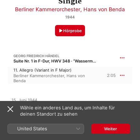
Single
Berliner Kammerorchester
,
Hans von Benda
1944
Hörprobe
GEORG FRIEDRICH HÄNDEL
Suite Nr. 1 in F-Dur, HWV 348 · “Wassermusik Nr. 1”
11. Allegro (Variant in F Major)
2:05
Berliner Kammerorchester
,
Hans von
Benda
15. Juni 1944

1 Titel, 2 Minuten

Wähle ein anderes Land aus, um Inhalte für
℗ 1944 Deutsche Grammophon GmbH, Berlin
deinen Standort zu sehen
MUSIKLABEL
United States
Deutsche Grammophon
Weiter