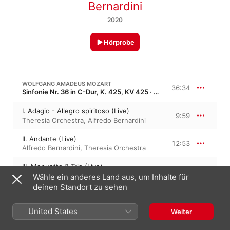
Bernardini
2020
Hörprobe
WOLFGANG AMADEUS MOZART
36:34
Sinfonie Nr. 36 in C-Dur, K. 425, KV 425 · “Linzer Sinfonie”
I. Adagio - Allegro spiritoso (Live)
9:59
Theresia Orchestra
,
Alfredo Bernardini
II. Andante (Live)
12:53
Alfredo Bernardini
,
Theresia Orchestra
III. Menuetto & Trio (Live)
2:55
Alfredo Bernardini
,
Theresia Orchestra
Wähle ein anderes Land aus, um Inhalte für
deinen Standort zu sehen
IV. Presto (Live)
10:45
Theresia Orchestra
,
Alfredo Bernardini
United States
Weiter