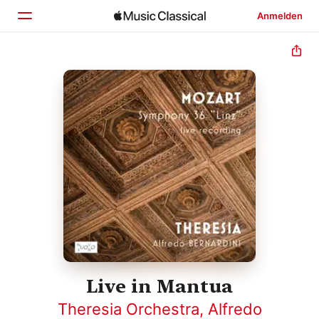
Anmelden
Startseite
Entdecken
Suchen
Live in Mantua
Theresia Orchestra
,
Alfredo