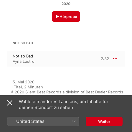
2020
Hörprobe
NOT SO BAD
Not so Bad
2:32
Ayna Lustro
15. Mai 2020

1 Titel, 2 Minuten

℗ 2020 Silent Beat Records a division of Beat Dealer Records
Wähle ein anderes Land aus, um Inhalte für
MUSIKLABEL
deinen Standort zu sehen
Silent Beat Records
United States
Weiter
Auf diesem Album