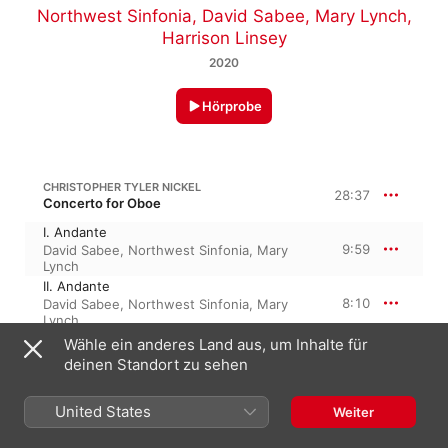
Northwest Sinfonia
,
David Sabee
,
Mary Lynch
,
Harrison Linsey
2020
Hörprobe
CHRISTOPHER TYLER NICKEL
28:37
Concerto for Oboe
I. Andante
9:59
David Sabee
,
Northwest Sinfonia
,
Mary
Lynch
II. Andante
8:10
David Sabee
,
Northwest Sinfonia
,
Mary
Lynch
III. Allegro
Wähle ein anderes Land aus, um Inhalte für
10:27
David Sabee
,
Northwest Sinfonia
,
Mary
deinen Standort zu sehen
Lynch
United States
Weiter
C. TYLER NICKEL: CONCERTO FOR OBOE D'AMORE (2014)
18:17